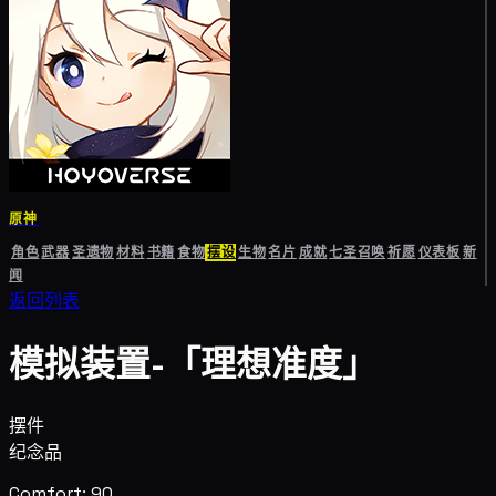
原神
角色
武器
圣遗物
材料
书籍
食物
摆设
生物
名片
成就
七圣召唤
祈愿
仪表板
新
闻
返回列表
模拟装置-「理想准度」
摆件
纪念品
Comfort: 90