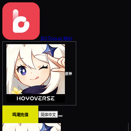
BitTopup
Wiki
原神
鸣潮充值
简体中文