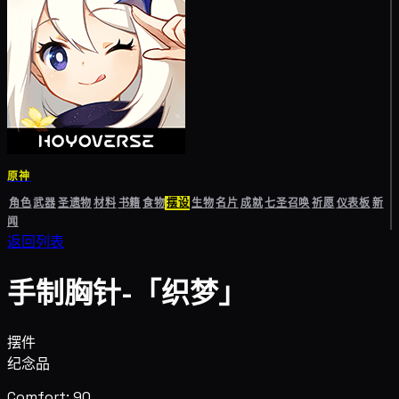
原神
角色
武器
圣遗物
材料
书籍
食物
摆设
生物
名片
成就
七圣召唤
祈愿
仪表板
新
闻
返回列表
手制胸针-「织梦」
摆件
纪念品
Comfort: 90