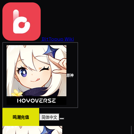
BitTopup
Wiki
原神
鸣潮充值
简体中文