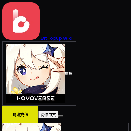
BitTopup
Wiki
原神
鸣潮充值
简体中文