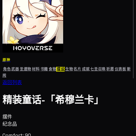
原神
角色
武器
圣遗物
材料
书籍
食物
摆设
生物
名片
成就
七圣召唤
祈愿
仪表板
新
闻
返回列表
精装童话-「希穆兰卡」
摆件
纪念品
Comfort: 90