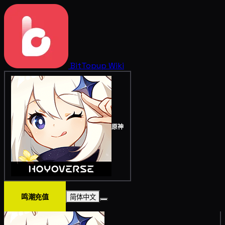
BitTopup
Wiki
原神
鸣潮充值
简体中文