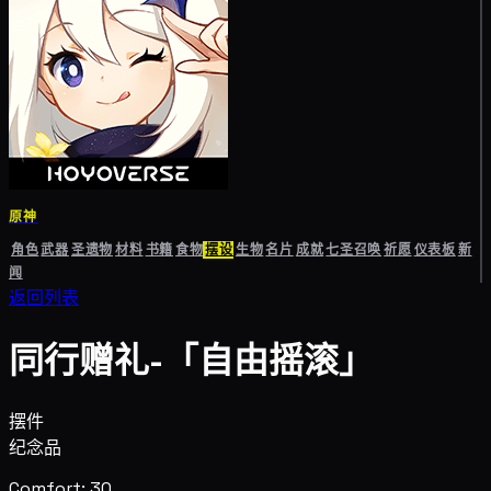
原神
角色
武器
圣遗物
材料
书籍
食物
摆设
生物
名片
成就
七圣召唤
祈愿
仪表板
新
闻
返回列表
同行赠礼-「自由摇滚」
摆件
纪念品
Comfort: 30