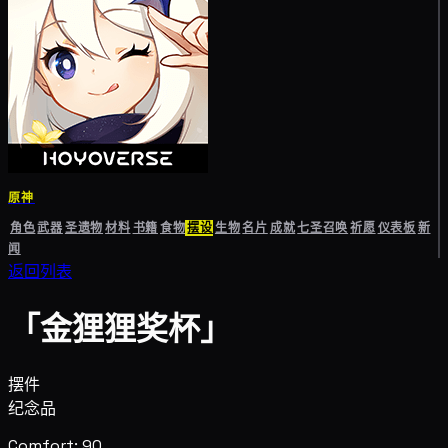
原神
角色
武器
圣遗物
材料
书籍
食物
摆设
生物
名片
成就
七圣召唤
祈愿
仪表板
新
闻
返回列表
「金狸狸奖杯」
摆件
纪念品
Comfort: 90