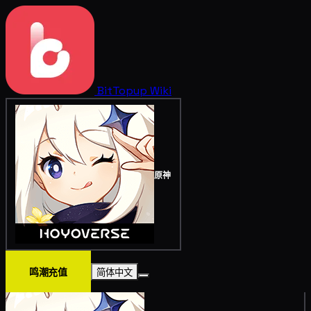
BitTopup
Wiki
原神
鸣潮充值
简体中文