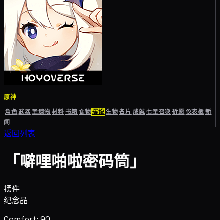
原神
角色
武器
圣遗物
材料
书籍
食物
摆设
生物
名片
成就
七圣召唤
祈愿
仪表板
新
闻
返回列表
「噼哩啪啦密码筒」
摆件
纪念品
Comfort: 90