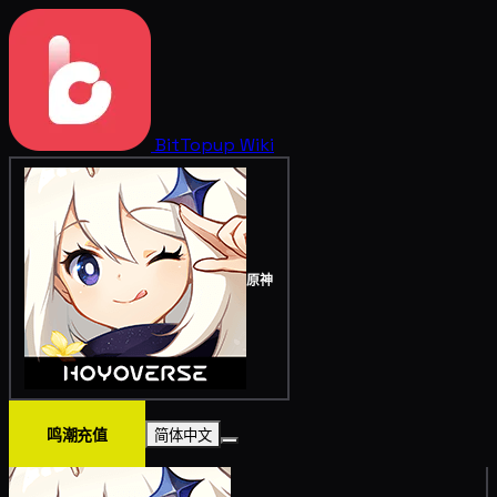
BitTopup
Wiki
原神
鸣潮充值
简体中文