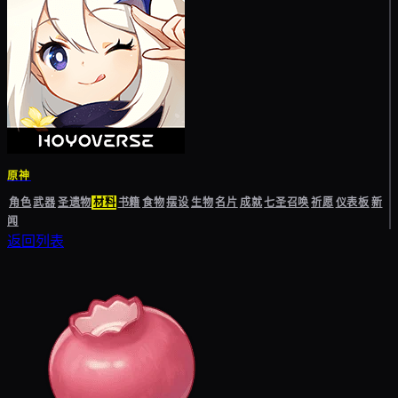
原神
角色
武器
圣遗物
材料
书籍
食物
摆设
生物
名片
成就
七圣召唤
祈愿
仪表板
新
闻
返回列表