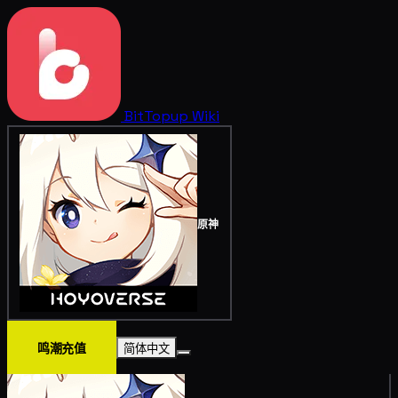
BitTopup
Wiki
原神
鸣潮充值
简体中文