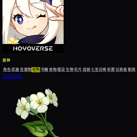
原神
角色
武器
圣遗物
材料
书籍
食物
摆设
生物
名片
成就
七圣召唤
祈愿
仪表板
新闻
返回列表