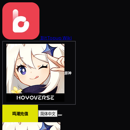
BitTopup
Wiki
原神
鸣潮充值
简体中文