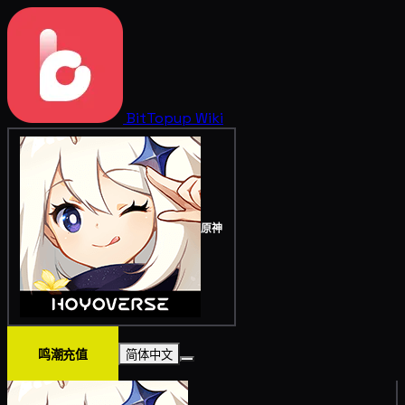
BitTopup
Wiki
原神
鸣潮充值
简体中文