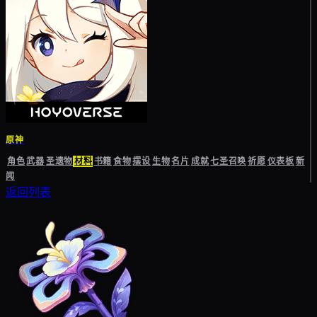
原神
角色
武器
圣遗物
材料
书籍
食物
摆设
生物
名片
成就
七圣召唤
祈愿
仪表板
新
闻
返回列表