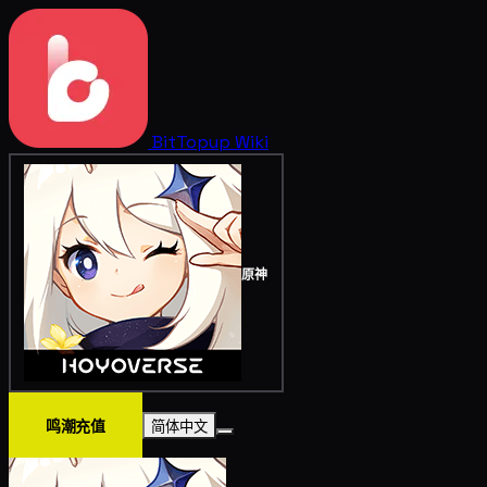
BitTopup
Wiki
原神
鸣潮充值
简体中文