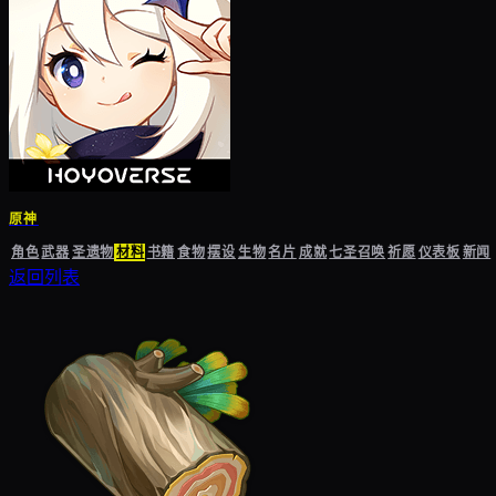
原神
角色
武器
圣遗物
材料
书籍
食物
摆设
生物
名片
成就
七圣召唤
祈愿
仪表板
新闻
返回列表