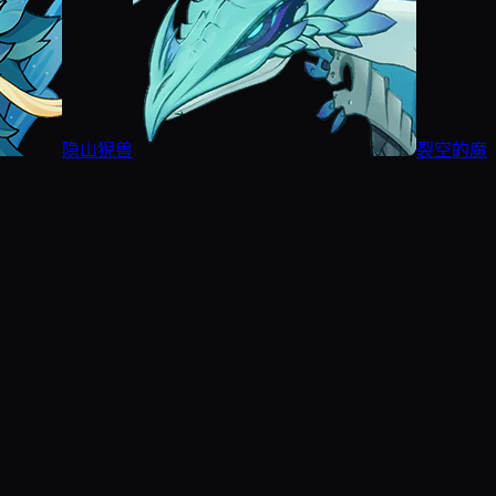
隐山猊兽
裂空的魔