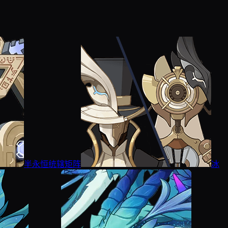
半永恒统辖矩阵
冰