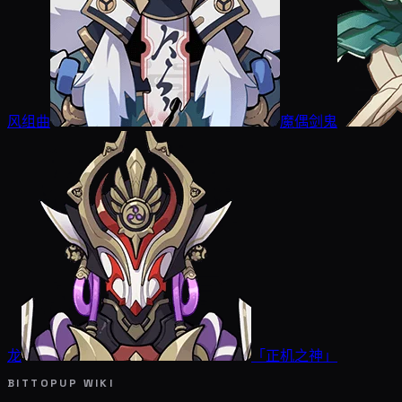
风组曲
魔偶剑鬼
龙
「正机之神」
BITTOPUP WIKI