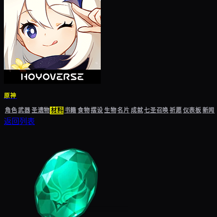
原神
角色
武器
圣遗物
材料
书籍
食物
摆设
生物
名片
成就
七圣召唤
祈愿
仪表板
新闻
返回列表