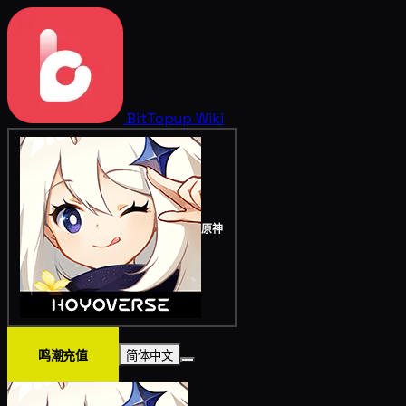
BitTopup
Wiki
原神
鸣潮充值
简体中文