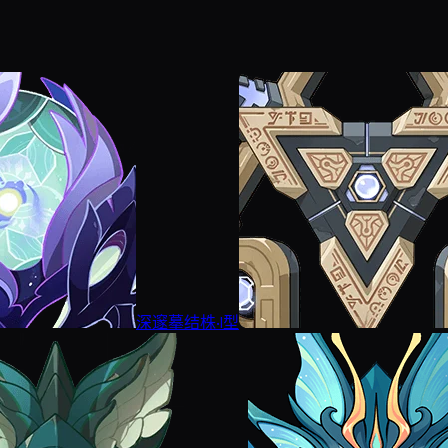
深邃摹结株·I型