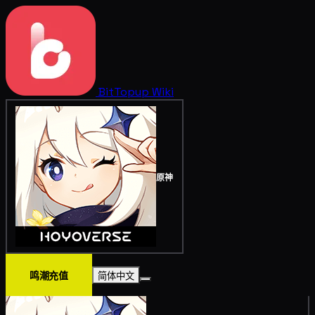
BitTopup
Wiki
原神
鸣潮充值
简体中文