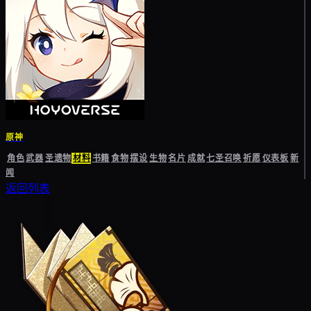
原神
角色
武器
圣遗物
材料
书籍
食物
摆设
生物
名片
成就
七圣召唤
祈愿
仪表板
新
闻
返回列表