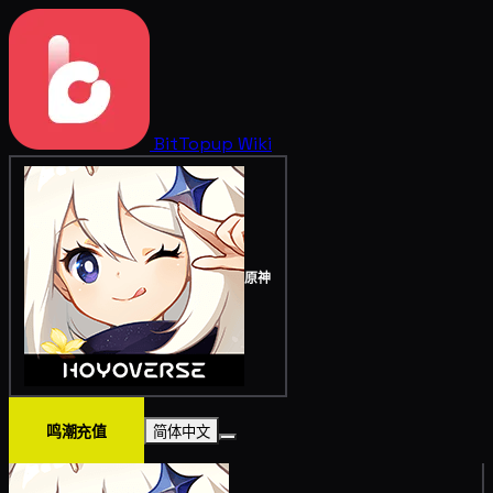
BitTopup
Wiki
原神
鸣潮充值
简体中文