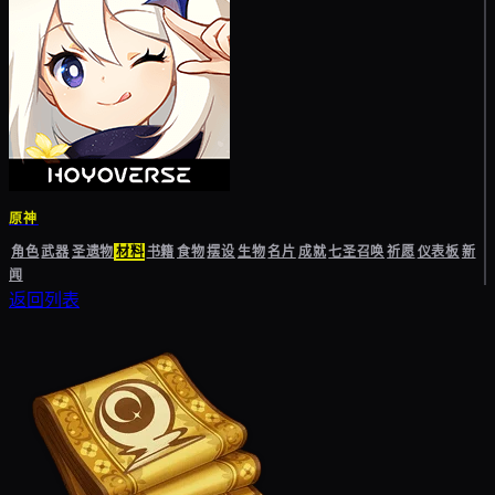
原神
角色
武器
圣遗物
材料
书籍
食物
摆设
生物
名片
成就
七圣召唤
祈愿
仪表板
新
闻
返回列表