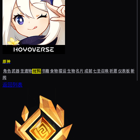
原神
角色
武器
圣遗物
材料
书籍
食物
摆设
生物
名片
成就
七圣召唤
祈愿
仪表板
新
闻
返回列表