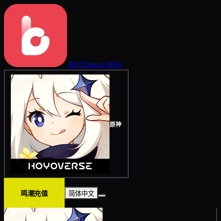
BitTopup
Wiki
原神
鸣潮充值
简体中文