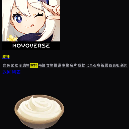
原神
角色
武器
圣遗物
材料
书籍
食物
摆设
生物
名片
成就
七圣召唤
祈愿
仪表板
新闻
返回列表