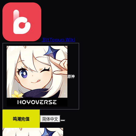
BitTopup
Wiki
原神
鸣潮充值
简体中文