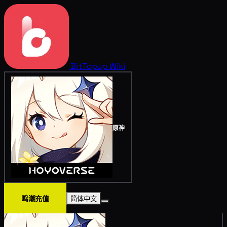
BitTopup
Wiki
原神
鸣潮充值
简体中文