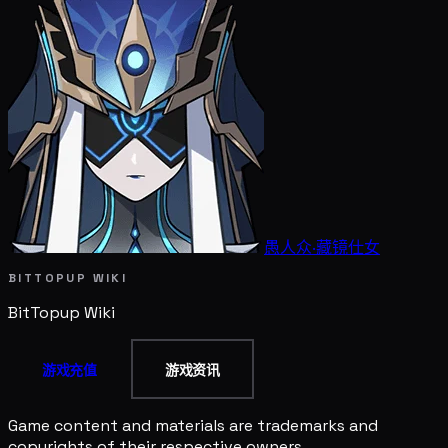
愚人众·藏镜仕女
BITTOPUP WIKI
BitTopup
Wiki
游戏充值
游戏资讯
Game content and materials are trademarks and
copyrights of their respective owners.