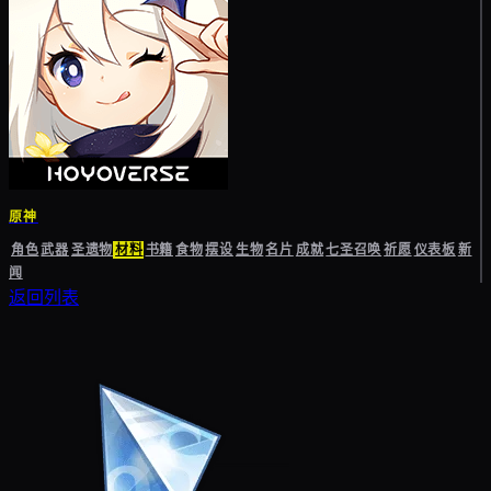
原神
角色
武器
圣遗物
材料
书籍
食物
摆设
生物
名片
成就
七圣召唤
祈愿
仪表板
新
闻
返回列表