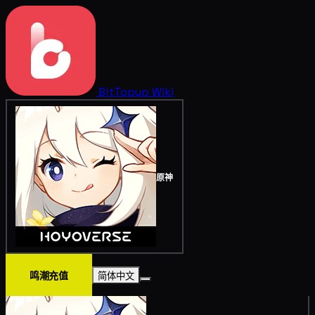
BitTopup
Wiki
原神
鸣潮充值
简体中文