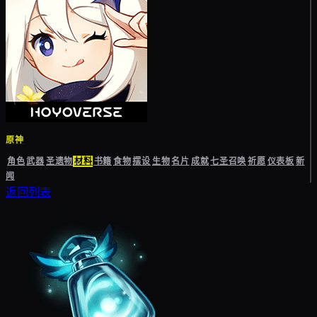
原神
角色
武器
圣遗物
材料
书籍
食物
摆设
生物
名片
成就
七圣召唤
祈愿
仪表板
新
闻
返回列表