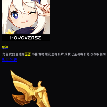
原神
角色
武器
圣遗物
材料
书籍
食物
摆设
生物
名片
成就
七圣召唤
祈愿
仪表板
新闻
返回列表