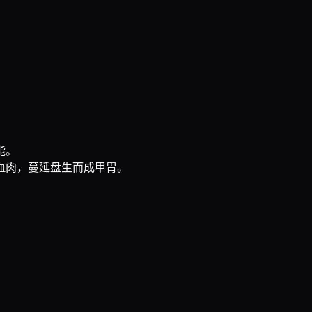
能。
血肉，蔓延盘生而成甲胄。
。