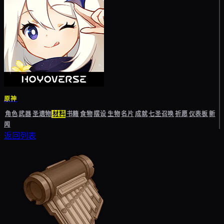
原神
角色
武器
圣遗物
材料
书籍
食物
摆设
生物
名片
成就
七圣召唤
祈愿
仪表板
新
闻
返回列表