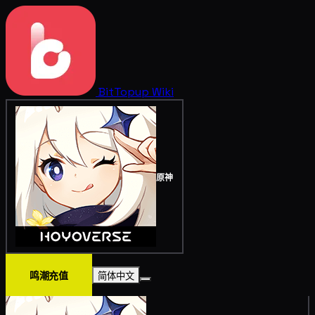
BitTopup
Wiki
原神
鸣潮充值
简体中文