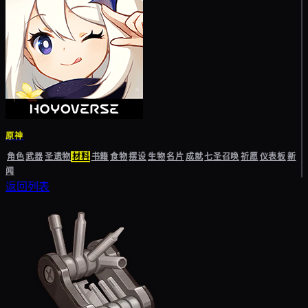
原神
角色
武器
圣遗物
材料
书籍
食物
摆设
生物
名片
成就
七圣召唤
祈愿
仪表板
新
闻
返回列表