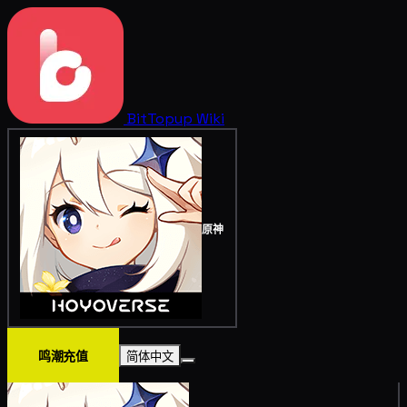
BitTopup
Wiki
原神
鸣潮充值
简体中文