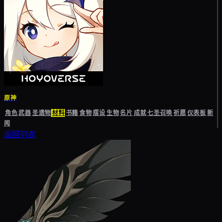
原神
角色
武器
圣遗物
材料
书籍
食物
摆设
生物
名片
成就
七圣召唤
祈愿
仪表板
新
闻
返回列表