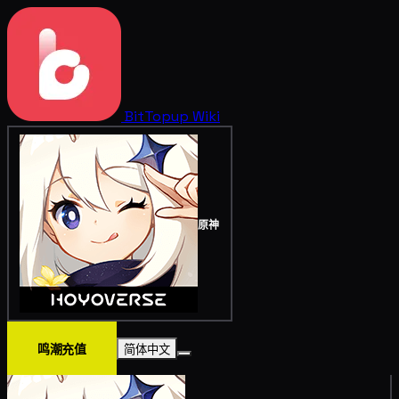
BitTopup
Wiki
原神
鸣潮充值
简体中文