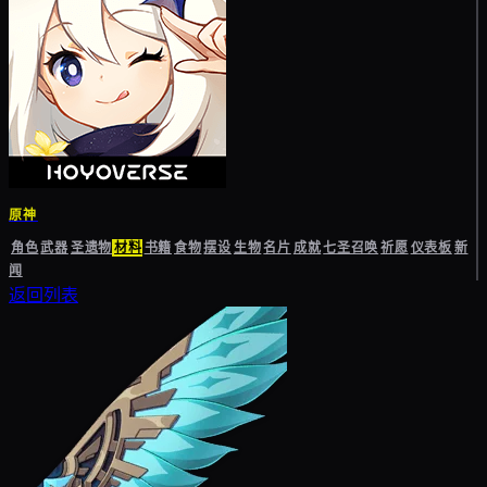
原神
角色
武器
圣遗物
材料
书籍
食物
摆设
生物
名片
成就
七圣召唤
祈愿
仪表板
新
闻
返回列表