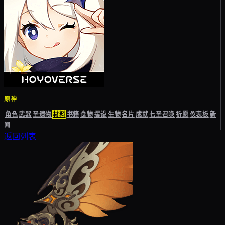
原神
角色
武器
圣遗物
材料
书籍
食物
摆设
生物
名片
成就
七圣召唤
祈愿
仪表板
新
闻
返回列表