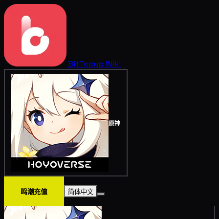
BitTopup
Wiki
原神
鸣潮充值
简体中文