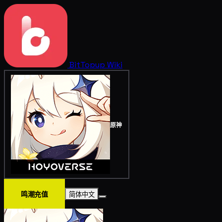
BitTopup
Wiki
原神
鸣潮充值
简体中文