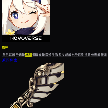
原神
角色
武器
圣遗物
材料
书籍
食物
摆设
生物
名片
成就
七圣召唤
祈愿
仪表板
新闻
返回列表