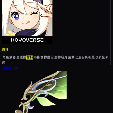
原神
角色
武器
圣遗物
材料
书籍
食物
摆设
生物
名片
成就
七圣召唤
祈愿
仪表板
新
闻
返回列表