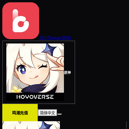
BitTopup
Wiki
原神
鸣潮充值
简体中文