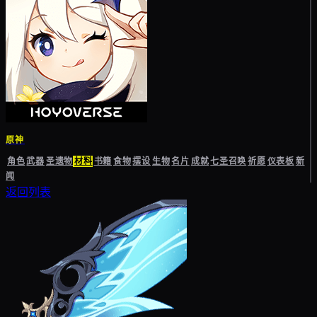
原神
角色
武器
圣遗物
材料
书籍
食物
摆设
生物
名片
成就
七圣召唤
祈愿
仪表板
新
闻
返回列表