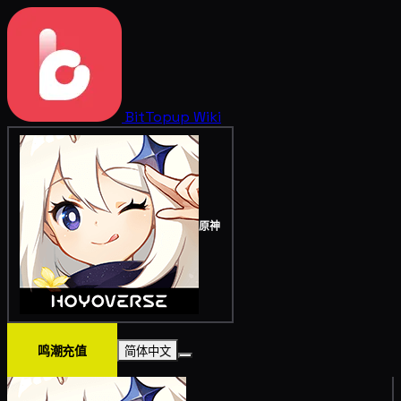
BitTopup
Wiki
原神
鸣潮充值
简体中文