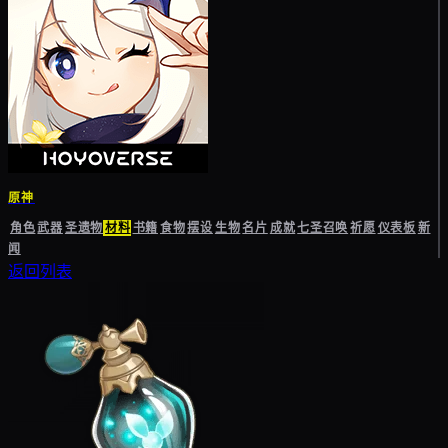
原神
角色
武器
圣遗物
材料
书籍
食物
摆设
生物
名片
成就
七圣召唤
祈愿
仪表板
新
闻
返回列表