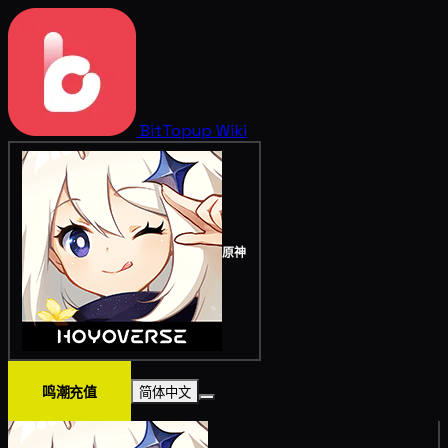
BitTopup
Wiki
原神
鸣潮充值
简体中文