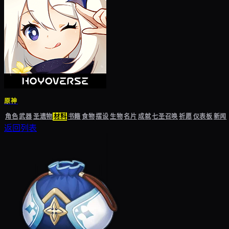
原神
角色
武器
圣遗物
材料
书籍
食物
摆设
生物
名片
成就
七圣召唤
祈愿
仪表板
新闻
返回列表