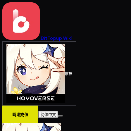
BitTopup
Wiki
原神
鸣潮充值
简体中文