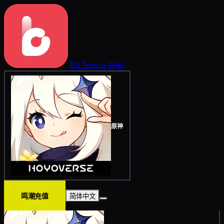
BitTopup
Wiki
原神
鸣潮充值
简体中文