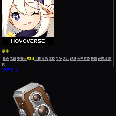
原神
角色
武器
圣遗物
材料
书籍
食物
摆设
生物
名片
成就
七圣召唤
祈愿
仪表板
新
闻
返回列表