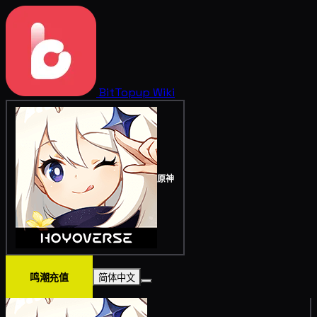
BitTopup
Wiki
原神
鸣潮充值
简体中文