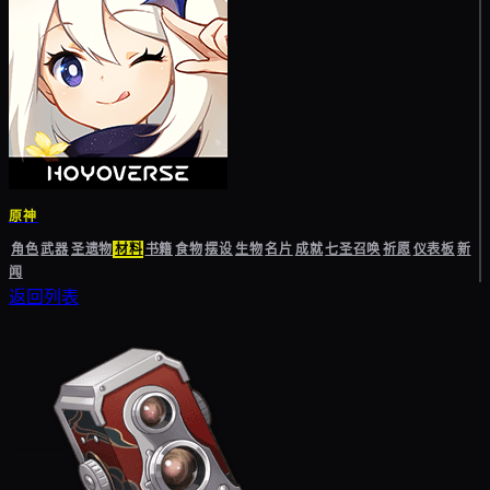
原神
角色
武器
圣遗物
材料
书籍
食物
摆设
生物
名片
成就
七圣召唤
祈愿
仪表板
新
闻
返回列表