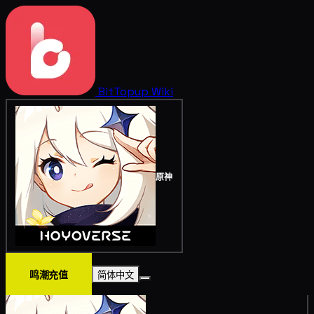
BitTopup
Wiki
原神
鸣潮充值
简体中文