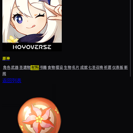
原神
角色
武器
圣遗物
材料
书籍
食物
摆设
生物
名片
成就
七圣召唤
祈愿
仪表板
新
闻
返回列表