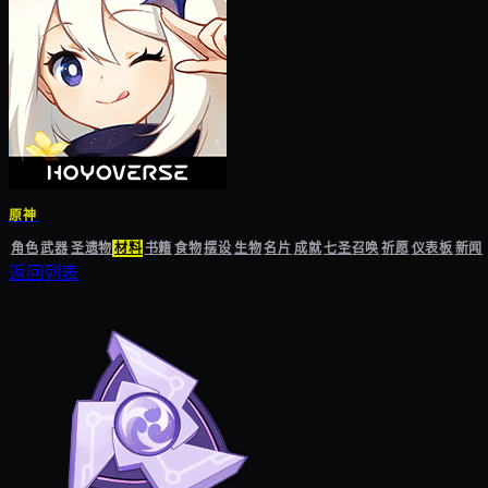
原神
角色
武器
圣遗物
材料
书籍
食物
摆设
生物
名片
成就
七圣召唤
祈愿
仪表板
新闻
返回列表