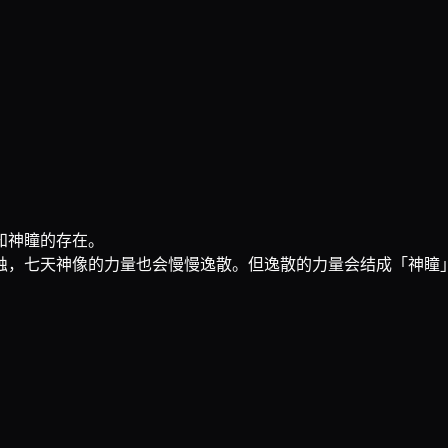
知神瞳的存在。
蚀，七天神像的力量也会慢慢逸散。但逸散的力量会结成「神瞳