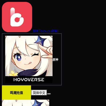
BitTopup
Wiki
原神
鸣潮充值
简体中文