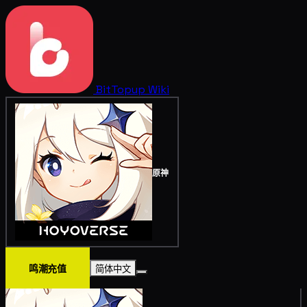
BitTopup
Wiki
原神
鸣潮充值
简体中文