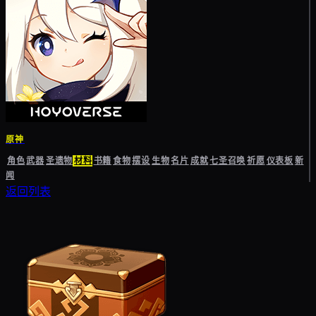
原神
角色
武器
圣遗物
材料
书籍
食物
摆设
生物
名片
成就
七圣召唤
祈愿
仪表板
新
闻
返回列表