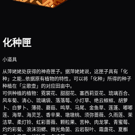
化种匣
小道具
从萍姥姥处获得的神奇匣子。据萍姥姥说，这匣子具有「化
种」之能…依据原有植物的特性，可以将「化种」所得的种子
种植在「尘歌壶」的对应田亩中。
可供种植的植物：霓裳花、甜甜花、塞西莉亚花、琉璃百合、
风车菊、清心、琉璃袋、落落莓、小灯草、绝云椒椒、胡萝
卜、白萝卜、薄荷、蘑菇、鸣草、马尾、金鱼草、莲蓬、嘟嘟
莲、海草、海灵芝、香辛果、墩墩桃、须弥蔷薇、久雨莲、茉
洁草、柔灯铃、虹彩蔷薇、颗粒果、苦种、肉龙掌、青蜜莓、
灼灼彩菊、浪沫羽鳃、微光角菌、云岩裂叶、霜盏花、夏槲