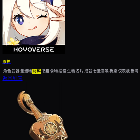
原神
角色
武器
圣遗物
材料
书籍
食物
摆设
生物
名片
成就
七圣召唤
祈愿
仪表板
新闻
返回列表