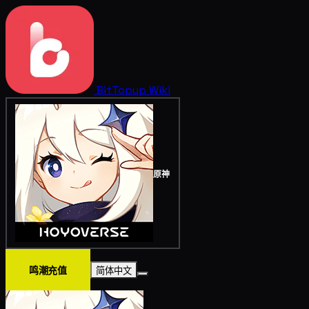
BitTopup
Wiki
原神
鸣潮充值
简体中文