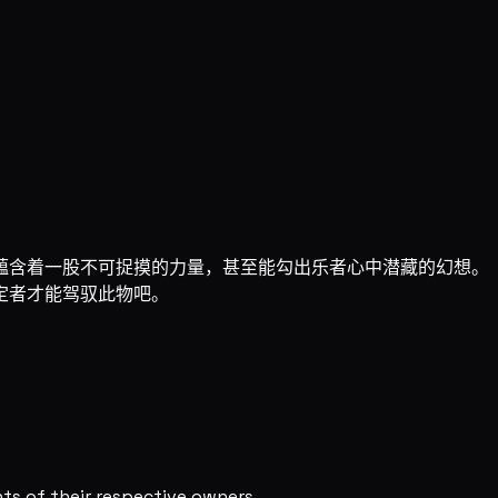
蕴含着一股不可捉摸的力量，甚至能勾出乐者心中潜藏的幻想。
定者才能驾驭此物吧。
s of their respective owners.