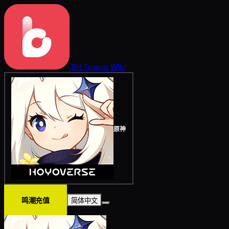
BitTopup
Wiki
原神
鸣潮充值
简体中文