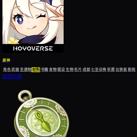
原神
角色
武器
圣遗物
材料
书籍
食物
摆设
生物
名片
成就
七圣召唤
祈愿
仪表板
新闻
返回列表