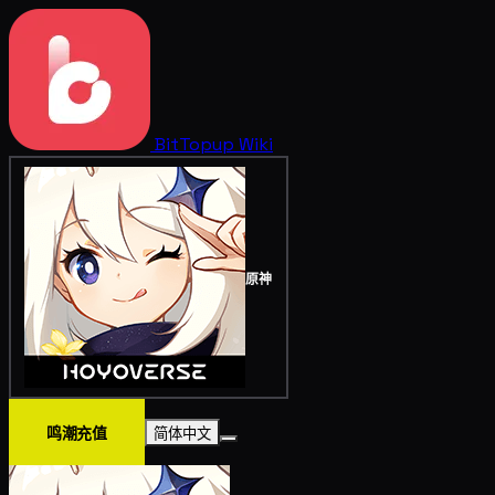
BitTopup
Wiki
原神
鸣潮充值
简体中文