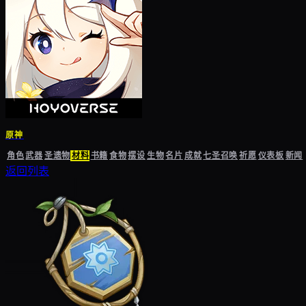
原神
角色
武器
圣遗物
材料
书籍
食物
摆设
生物
名片
成就
七圣召唤
祈愿
仪表板
新闻
返回列表