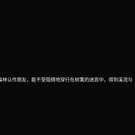
森林认作朋友，能不受阻碍地穿行在树篱的迷宫中，得到溪流与