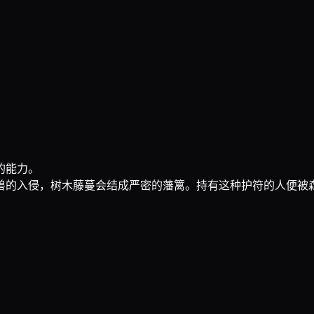
的能力。
兽的入侵，树木藤蔓会结成严密的藩篱。持有这种护符的人便被