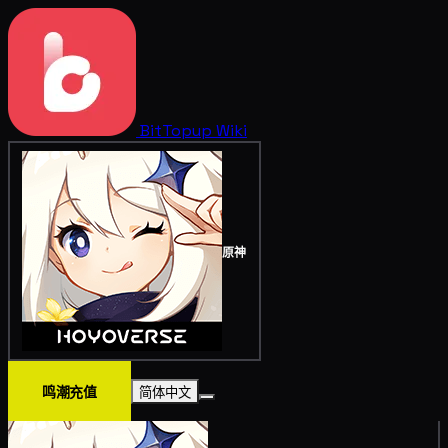
BitTopup
Wiki
原神
鸣潮充值
简体中文