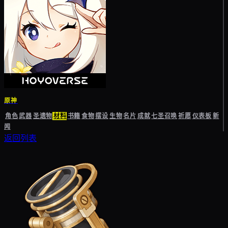
原神
角色
武器
圣遗物
材料
书籍
食物
摆设
生物
名片
成就
七圣召唤
祈愿
仪表板
新
闻
返回列表