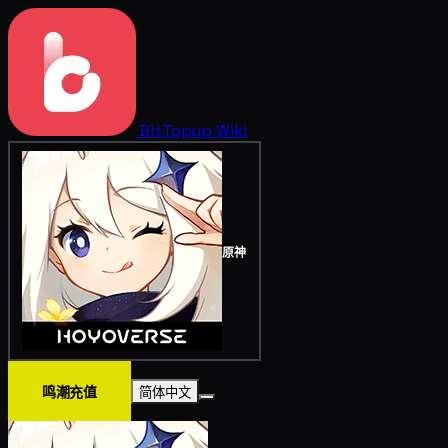
BitTopup
Wiki
原神
鸣潮充值
简体中文