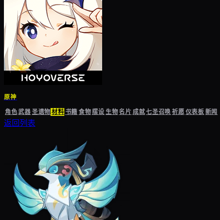
原神
角色
武器
圣遗物
材料
书籍
食物
摆设
生物
名片
成就
七圣召唤
祈愿
仪表板
新闻
返回列表