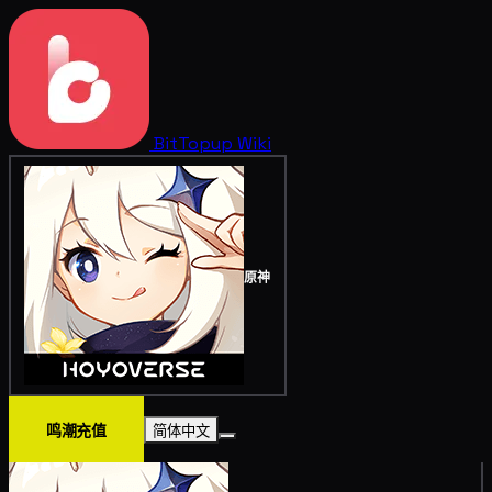
BitTopup
Wiki
原神
鸣潮充值
简体中文