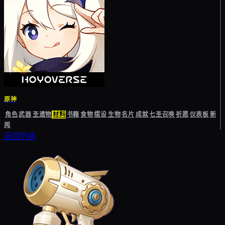
原神
角色
武器
圣遗物
材料
书籍
食物
摆设
生物
名片
成就
七圣召唤
祈愿
仪表板
新
闻
返回列表