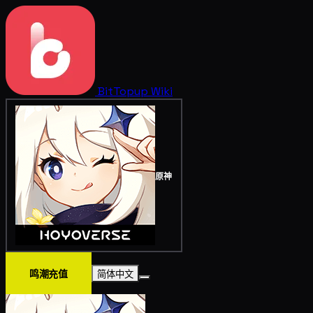
BitTopup
Wiki
原神
鸣潮充值
简体中文