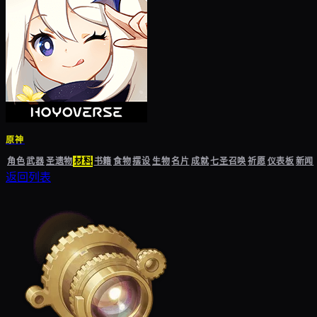
原神
角色
武器
圣遗物
材料
书籍
食物
摆设
生物
名片
成就
七圣召唤
祈愿
仪表板
新闻
返回列表