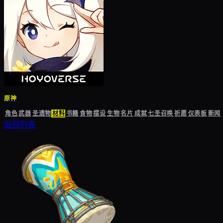
原神
角色
武器
圣遗物
材料
书籍
食物
摆设
生物
名片
成就
七圣召唤
祈愿
仪表板
新闻
返回列表