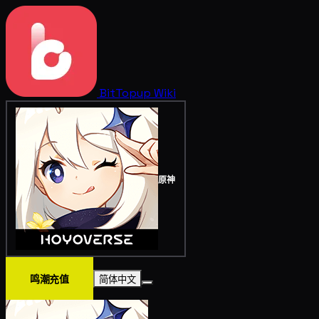
BitTopup
Wiki
原神
鸣潮充值
简体中文