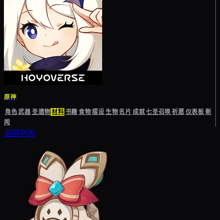
原神
角色
武器
圣遗物
材料
书籍
食物
摆设
生物
名片
成就
七圣召唤
祈愿
仪表板
新
闻
返回列表