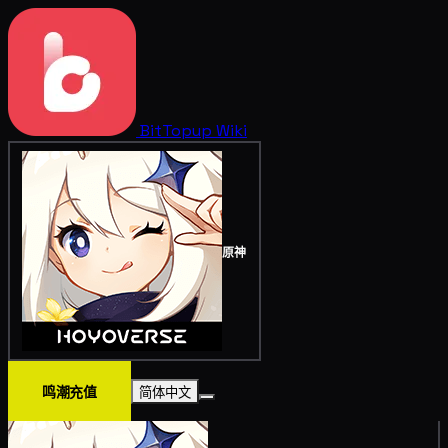
BitTopup
Wiki
原神
鸣潮充值
简体中文