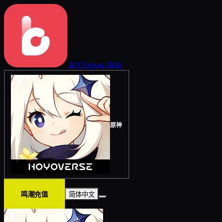
BitTopup
Wiki
原神
鸣潮充值
简体中文