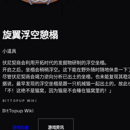
旋翼浮空憩榻
小道具
伏尼契商会利用开拓时代的发掘物研制的浮空坐榻。
开启之后，坐榻会稍稍浮空。这下能在野外随时随地休息一下
尽管伏尼契商会竭力逆向分析已出土的坐榻，也未能复现其稳
据说，最早发现的浮空坐榻是跟一只机械猫一起出土的，故此
「不！这绝不是猫窝，因为猫是不会睡在猫窝里的！」
BITTOPUP WIKI
BitTopup
Wiki
游戏充值
游戏资讯