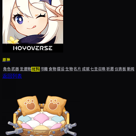
原神
角色
武器
圣遗物
材料
书籍
食物
摆设
生物
名片
成就
七圣召唤
祈愿
仪表板
新闻
返回列表