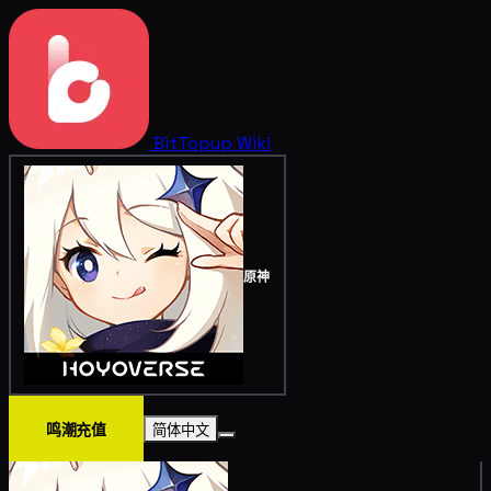
BitTopup
Wiki
原神
鸣潮充值
简体中文