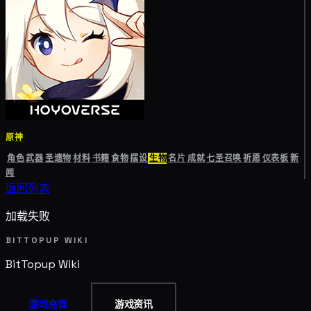
原神
角色
武器
圣遗物
材料
书籍
食物
摆设
生物
名片
成就
七圣召唤
祈愿
仪表板
新
闻
返回列表
加载失败
BITTOPUP WIKI
BitTopup
Wiki
游戏充值
游戏资讯