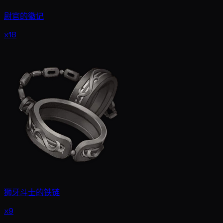
尉官的徽记
x18
狮牙斗士的铁链
x9