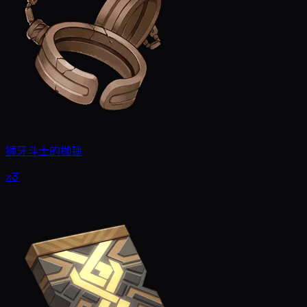
狮牙斗士的枷锁
x3