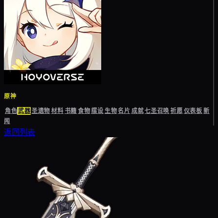
原神
角色
武器
圣遗物
材料
书籍
食物
摆设
生物
名片
成就
七圣召唤
祈愿
仪表板
新
闻
返回列表