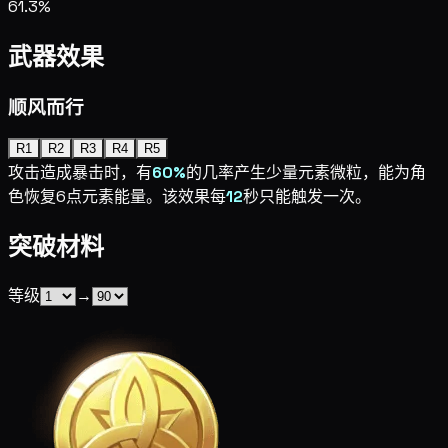
61.3%
武器效果
顺风而行
R1
R2
R3
R4
R5
攻击造成暴击时，有
60%
的几率产生少量元素微粒，能为角
色恢复6点元素能量。该效果每
12
秒只能触发一次。
突破材料
等级
→