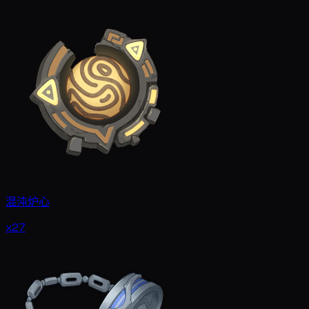
混沌炉心
x27