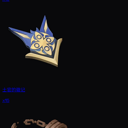
士官的徽记
x15