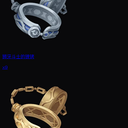
狮牙斗士的镣铐
x9