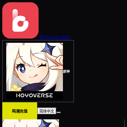
BitTopup
Wiki
原神
鸣潮充值
简体中文