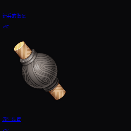
新兵的徽记
x10
混沌装置
x15