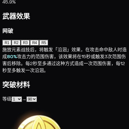
45.9%
武器效果
网破
R1
R2
R3
R4
R5
施放元素战技后，将触发「沿洄」效果，在攻击命中敌人时造
成
80%
攻击力的范围伤害，该效果将在15秒或触发3次范围伤
害后移除。每2秒至多通过这种方式造成一次范围伤害，每12
秒至多触发一次沿洄。
突破材料
等级
→