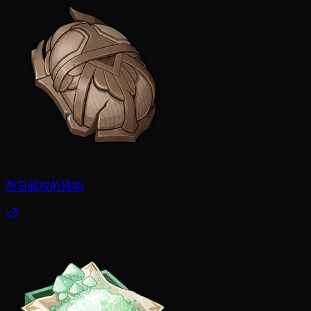
烈日威权的残响
x3