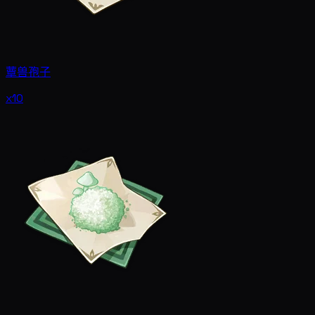
蕈兽孢子
x10