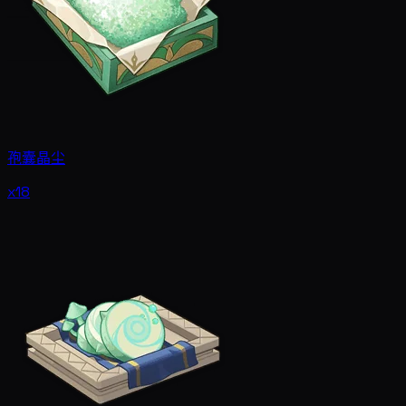
孢囊晶尘
x18