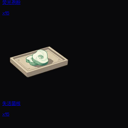
荧光孢粉
x15
失活菌核
x15