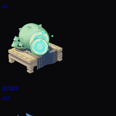
x9
茁壮菌核
x27