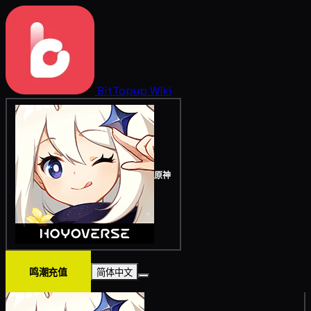
BitTopup
Wiki
原神
鸣潮充值
简体中文