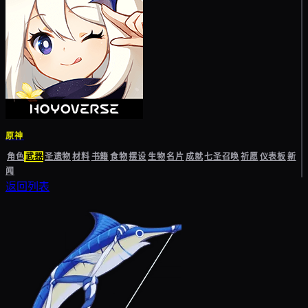
原神
角色
武器
圣遗物
材料
书籍
食物
摆设
生物
名片
成就
七圣召唤
祈愿
仪表板
新
闻
返回列表