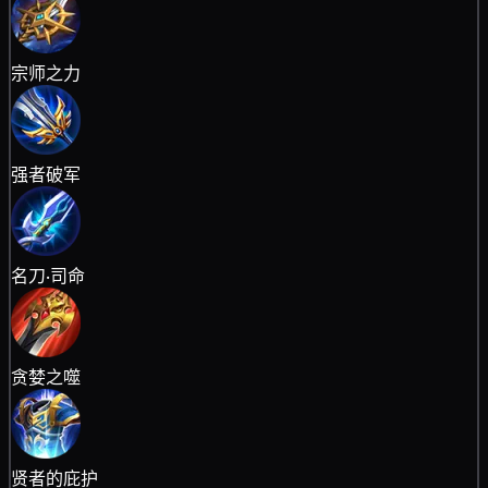
宗师之力
强者破军
名刀·司命
贪婪之噬
贤者的庇护