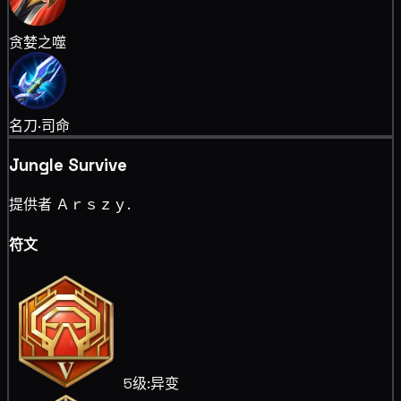
贪婪之噬
名刀·司命
Jungle Survive
提供者 Ａｒｓｚｙ.
符文
5级:异变