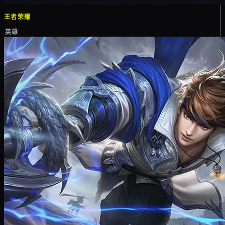
王者荣耀
英雄