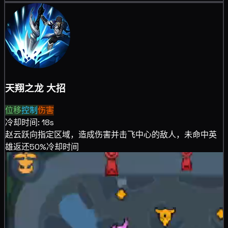
天翔之龙
大招
位移
控制
伤害
冷却时间: 18s
赵云跃向指定区域，造成
伤害并
击飞中心的敌人，未命中英
雄返还50%冷却时间