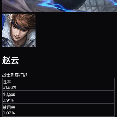
赵云
战士
刺客
打野
胜率
51.86%
出场率
0.91%
禁用率
0.03%