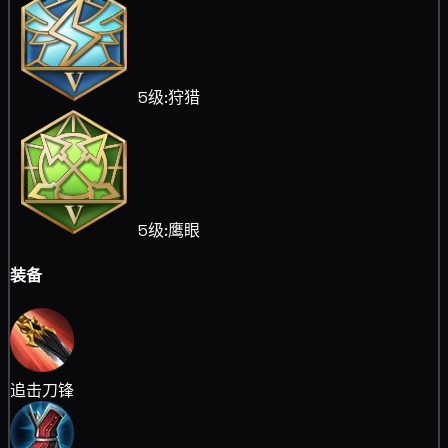
5级:狩猎
5级:鹰眼
装备
追击刀锋