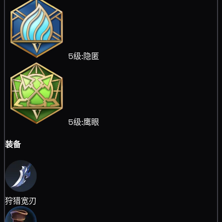
5级:隐匿
5级:鹰眼
装备
狩猎宽刃