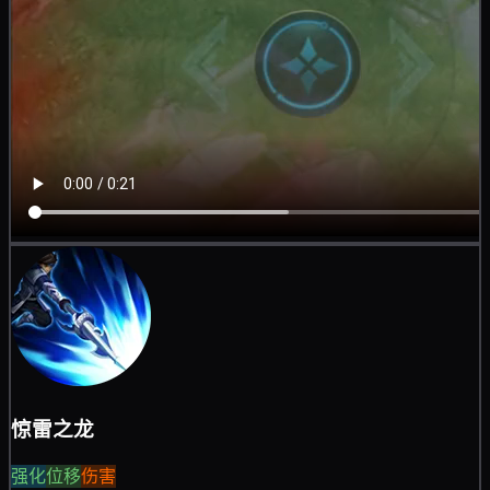
惊雷之龙
强化
位移
伤害