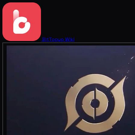
BitTopup
Wiki