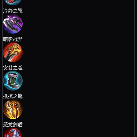
冷静之靴
暗影战斧
贪婪之噬
抵抗之靴
怒龙剑盾