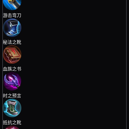
游击弯刀
秘法之靴
血族之书
时之预言
抵抗之靴