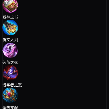
噬神之书
符文大剑
破茧之衣
博学者之怒
炽热支配