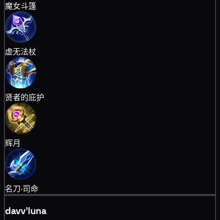
魔女斗篷
虚无法杖
贤者的庇护
辉月
名刀·司命
davv'luna