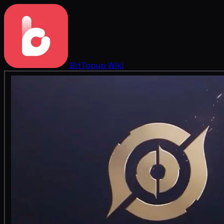
BitTopup
Wiki