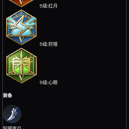
5级:红月
5级:狩猎
5级:心眼
装备
狩猎宽刃