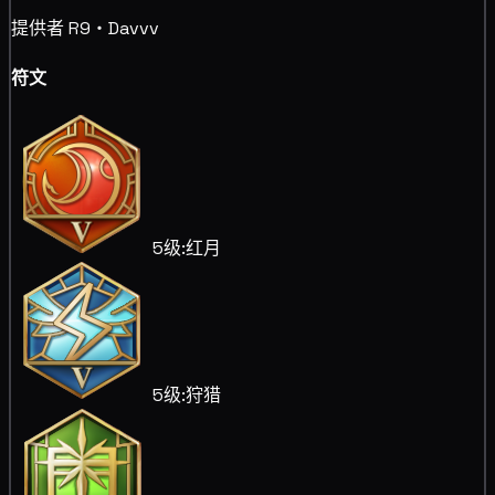
提供者 R9・Davvv
符文
5级:红月
5级:狩猎