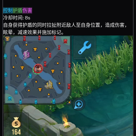
控制
护盾
伤害
冷却时间: 8s
自身获得
护盾的同时拉扯附近敌人至自身位置，造成
伤害，
眩晕，
减速效果并施加
标记。