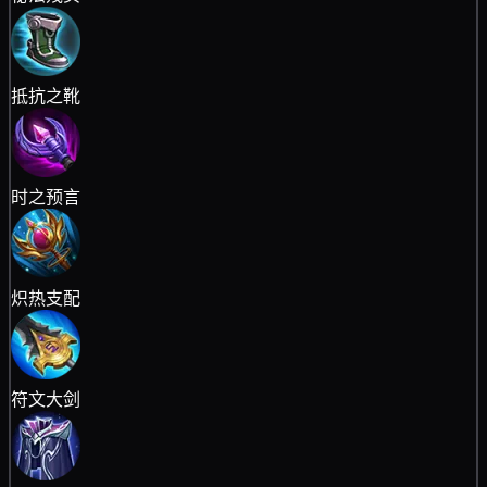
抵抗之靴
时之预言
炽热支配
符文大剑