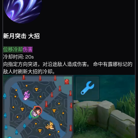
新月突击
大招
位移
冷却
伤害
冷却时间: 20s
向指定方向
突进，对沿途敌人造成
伤害。 命中有露娜标记的
敌人时
刷新大招的冷却。