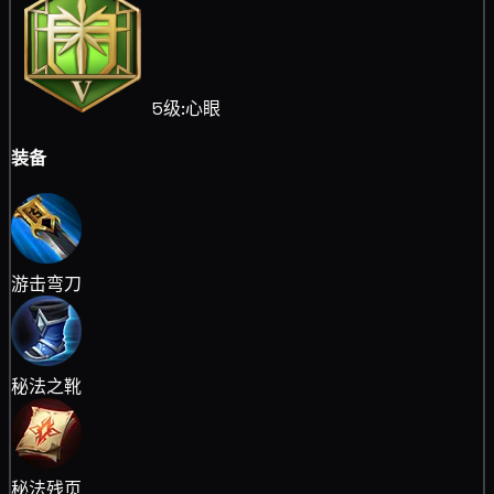
5级:心眼
装备
游击弯刀
秘法之靴
秘法残页