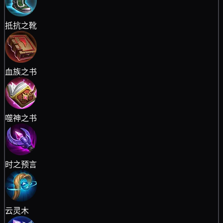
抵抗之靴
血族之书
噬神之书
时之预言
云灵木