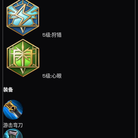
5级:狩猎
5级:心眼
装备
游击弯刀