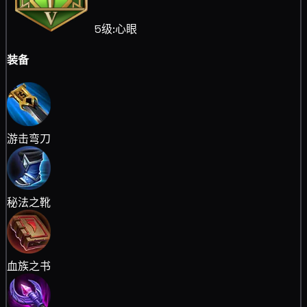
5级:心眼
装备
游击弯刀
秘法之靴
血族之书