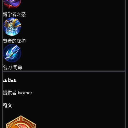
博学者之怒
贤者的庇护
名刀·司命
ﺔﻌﺋﺎﺷ
提供者 ixomar
符文