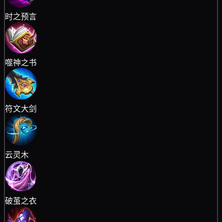
时之预言
噬神之书
符文大剑
云灵木
破茧之衣