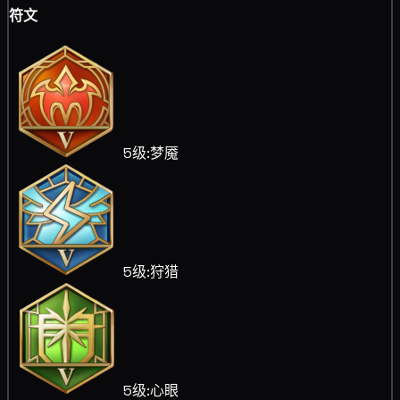
符文
5级:梦魇
5级:狩猎
5级:心眼