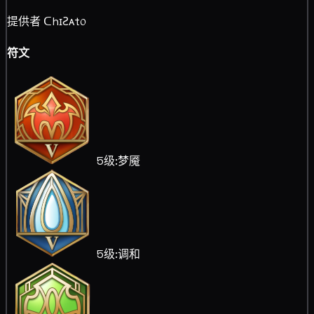
提供者 ᑕhɪƧᴀt᥆
符文
5级:梦魇
5级:调和