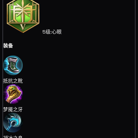
5级:心眼
装备
抵抗之靴
梦魇之牙