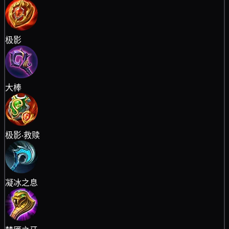
极影
大棒
极影·救赎
凝冰之息