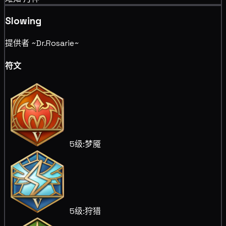
Slowing
提供者 ~Dr.Rosarie~
符文
5级:梦魇
5级:狩猎