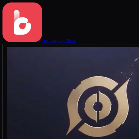
BitTopup
Wiki