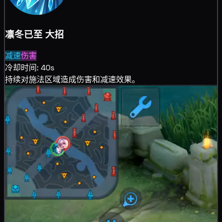
凛冬已至
大招
减速
伤害
冷却时间: 40s
持续对施法区域造成
伤害和
减速效果。