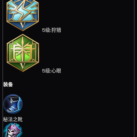
5级:狩猎
5级:心眼
装备
秘法之靴