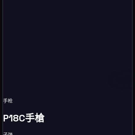
手枪
P18C手槍
子弹